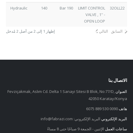
Hydraulic
140
190 Bar
LIMIT CONTROL
32OLL22
VALVE , 1'' -
OPEN LOOP
السابق
التالي
إظهار 1 إلى 2 من أصل 2 مُدخل
الاتصال بنا
العنوان
Fevziçakmak, Aslım Cd. Delta 1 Sanayi Sitesi B Blok, No:77/D,
42050 Karatay/Konya
هاتف
0090 530 889 6075
البريد الإلكتروني
البريد الإلكتروني:
info@fabrazi.com
ساعات العمل
الإثنين - الجمعة 9 صباحًا حتى 8 مساءً