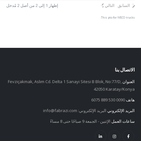
السابق
التالي
إظهار 1 إلى 2 من أصل 2 مُدخل
This pto for IVECO trucks.
الاتصال بنا
العنوان
Fevziçakmak, Aslım Cd. Delta 1 Sanayi Sitesi B Blok, No:77/D,
42050 Karatay/Konya
هاتف
0090 530 889 6075
البريد الإلكتروني
البريد الإلكتروني:
info@fabrazi.com
ساعات العمل
الإثنين - الجمعة 9 صباحًا حتى 8 مساءً