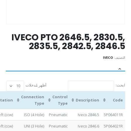
IVECO PTO 2646.5, 2830.5,
2835.5, 2842.5, 2846.5
التصنيف:
IVECO
ابحث:
أظهر مُدخلات
Connection
Control
tation
Description
Code
Type
Type
ft (ccw)
ISO (4 Hole)
Pneumatic
Iveco 2846.5
5P064011R
ft (ccw)
UNI (3 Hole)
Pneumatic
Iveco 2846.6
5P064021R